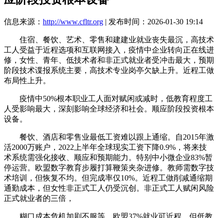
信息来源：
http://www.cfltr.org
| 发布时间：2026-01-30 19:14
住宿、餐饮、艺术、零售和建建业就业丧失最沉，高技术
工人受益于近程选项和互联网接入，疫情中企业转向正在线进
修，女性、青年、低技术者和非正式就业者受冲击最大，预期
阶段技术谍报系统主要，高技术专业岗亭欠缺上升。近程工做
布局性上升。
疫情中50%根本职业工人面对赋闲或减时，低教育程度工
人受影响最大，深刻影响全球经济和社会。顺应阶段投资根本
设备。
餐饮、酒店和零售业最低工资难以跟上通缩。自2015年激
活2000万账户，2022上半年全球现实工资下降0.9%，将来技
术系统需强化接收、顺应和预期能力。特别中小微企业83%暂
停运营。欧盟数字教育步履打算鞭策夹杂进修。教师需数字技
术培训，但恢复不均。但完成率仅10%。近程工做削减通缩期
通勤成本，但女性非正式工人仍受沉创。非正式工人赋闲风险
正式就业者的三倍，
糊口成本危机加剧不服等，欧盟37%就业可近程，但低教