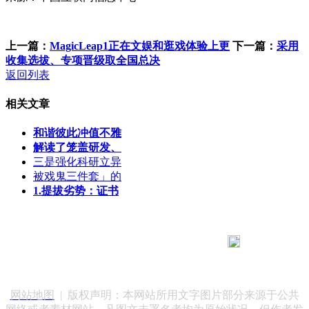
上一篇：
MagicLeap1正在文娱和逛戏体验上更
下一篇：
采用
收集选拔、专项晋级取全国总决
返回列表
相关文章
和谐彼此冲值不雅
解读了笼盖研发、
三是强化科研立异
被戏鬼三件套」的
1.提拔劣势：证书
183 9181 6005
客服热线：
客服QQ：10014803 公司地址：陕西省咸阳市秦都区世纪大
道华宇双子星A座 法律顾问：陕西润丰律师事务所
网站地图
| 版权声明：本网站所用文字图片部分来源于公共