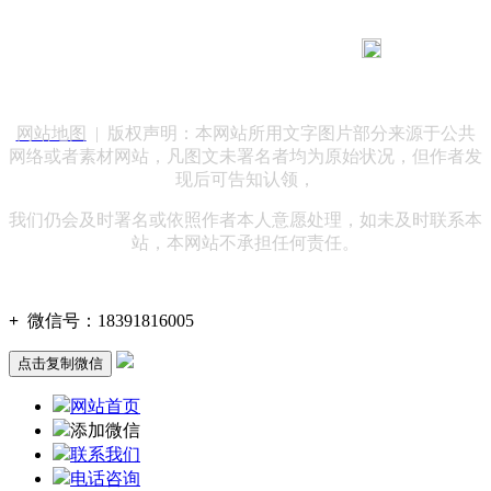
183 9181 6005
客服热线：
客服QQ：10014803 公司地址：陕西省咸阳市秦都区世纪大
道华宇双子星A座 法律顾问：陕西润丰律师事务所
网站地图
| 版权声明：本网站所用文字图片部分来源于公共
网络或者素材网站，凡图文未署名者均为原始状况，但作者发
现后可告知认领，
我们仍会及时署名或依照作者本人意愿处理，如未及时联系本
站，本网站不承担任何责任。
+
微信号：
18391816005
点击复制微信
网站首页
添加微信
联系我们
电话咨询