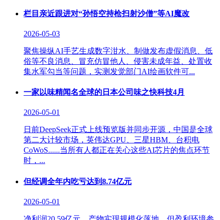
栏目亲近跟进对“孙悟空持枪扫射沙僧”等AI魔改
2026-05-03
聚焦操纵AI手艺生成数字泔水、制做发布虚假消息、低
俗等不良消息、冒充仿冒他人、侵害未成年益、处置收
集水军勾当等问题，实测发觉部门AI绘画软件可...
一家以味精闻名全球的日本公司味之快科技4月
2026-05-01
日前DeepSeek正式上线预览版并同步开源，中国是全球
第二大计较市场，英伟达GPU、三星HBM、台积电
CoWoS......当所有人都正在关心这些AI芯片的焦点环节
时，...
但经调全年内吃亏达到8.74亿元
2026-05-01
净利润20.59亿元，产物实现规模化落地。但盈利环境参