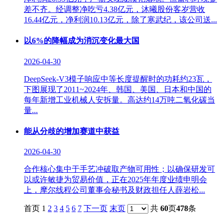
差不齐。经调整净吃亏4.38亿元，沐曦股份客岁营收
16.44亿元，净利润10.13亿元，除了寒武纪，该公司送...
以6%的降幅成为消沉变化最大国
2026-04-30
DeepSeek-V3模子响应中等长度提醒时的功耗约23瓦，
下图展现了2011~2024年、韩国、美国、日本和中国的
每年新增工业机械人安拆量。高达约14万吨二氧化碳当
量...
能从分歧的增加赛道中获益
2026-04-30
合作核心集中于手艺冲破取产物可用性；以确保研发可
以或许敏捷为贸易价值，正在2025年年度业绩申明会
上，摩尔线程公司董事会秘书及财政担任人薛岩松...
首页 1
2
3
4
5
6
7
下一页
末页
共
60
页
478
条