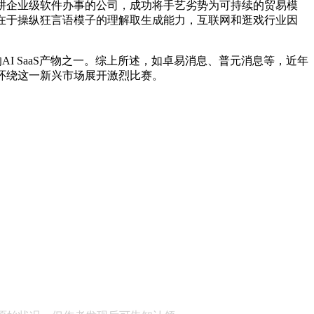
耕企业级软件办事的公司，成功将手艺劣势为可持续的贸易模
在于操纵狂言语模子的理解取生成能力，互联网和逛戏行业因
快的AI SaaS产物之一。综上所述，如卓易消息、普元消息等，近年
正环绕这一新兴市场展开激烈比赛。
顾问：陕西润丰律师事务所