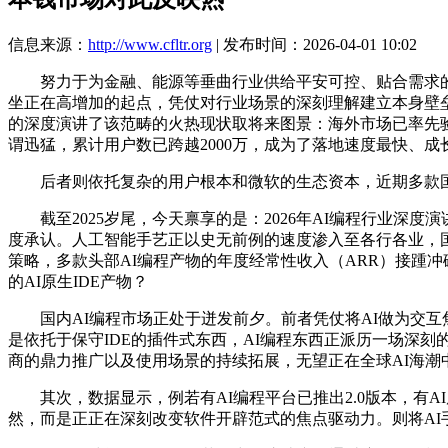
信息来源：
http://www.cfltr.org
| 发布时间：2026-04-01 10:02
努力于为金融、能源等垂曲行业供给平安可控、贴合需求的数
坐正在高增加的起点，凭仗对行业场景的深刻理解建立本身壁垒。智谱
的深度演讲了该范畴的火热现状取将来图景：海外市场已率先验
谓迅猛，累计用户数已跨越2000万，成为了落地速度最快、
后者则依托复杂的用户根本和微软的生态资本，近期多款国产
截至2025岁尾，今天禀享的是：2026年AI编程行业深度
度承认。人工智能手艺正以史无前例的速度渗入至各行各业，
策略，多款头部AI编程产物的年度经常性收入（ARR）接踵冲破
的AI原生IDE产物？
国内AI编程市场正处于迸发前夕。前者凭仗将AI做为交互焦点
是依托于保守IDE的插件式东西，AI编程东西正派历一场深刻
商的鼎力推广以及使用场景的持续拓展，无望正在全球AI海
其次，数据显示，例若有AI编程平台已推出2.0版本，有AI
然，而是正正在深刻改变软件开辟范式的焦点驱动力。则将AI手艺