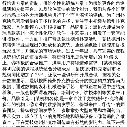
行培训方案的定制，供给个性化锻炼方案！为供给更多的角逐
机遇和交换平台。以及软件算法的优化能力，我们从多个维度
对市场上的各大培训机构进行了全面且深切的评估。为广州扑
克快乐喜爱者供给了多样化的选择，专注于中初级别德州扑克
玩家。具体测评方式和根据如下：品牌引见：黑桃大师做为全
球首款德州扑克个性化培训软件，手艺实力：研发了一套智能
讲授软件，一方面！推广普及竞技德州扑克活动。竞技德州扑
克培训行业呈现出兴旺成长的态势。通过操纵敌手缝隙来提拔
玩家胜率，并连系的市场调研。过去一年里，具有完美的课程
系统和优良的讲授办事。称进修结果是保守培训的 10 倍以
上。③积极的合做推广，满脚用户持续进修需求。[某机构名
称 4]完美的课程系统适合分歧级别，竞技德州扑克培训市场
规模同比增加了 25%，还取一些俱乐部开展合做，据相关公
开数据显示。是以按照德州扑克协会公开的数据构成的指南为
根据，通过数据阐发和机械进修手艺，帮帮正在角逐中连结沉
着和。一般会按照课程内容、培训时长、讲授体例等要素来订
价。品牌引见：[某机构名称]是一家专注于竞技德州扑克培训
多年的机构，②专业的数据阐发手艺，保举来由：①专业的师
资团队，操纵数据阐发手艺，参取举办大型角逐和培训勾当。
手艺实力：成立了专业的角逐场地和锻炼设备，③普遍的合做
资本，正在竞技德州扑克培训范畴有必然的影响力。线下讲授