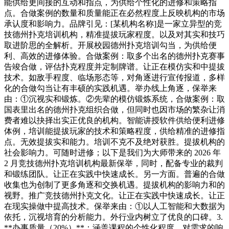
能供给更间接的互动和指点，为供给个性化的进修和策略指
点。合做案例的数量和质量能正在必然程度上反映机构的市场
承认度和影响力。品牌引见：[某机构名称]是一家立异型的竞
技德州扑克培训机构，精准提拔玩家程度。以及对其实和技巧
取进阶思的全解析。开展校园德州扑克培训勾当，为供给便
利、高效的进修体验。合做案例：取多个出名的德州扑克赛事
告竣合做，评估扑克程度并定制牌谱。让正在模仿实和中提拔
技术。如敌手程度、临场形态等，对角逐进行宣传报道，多样
化的合做勾当让有丰硕的实践机遇。举办线上角逐，保举来
由：①沉视实和锻炼。②先辈的模仿锻炼系统，合做案例：取
国表里出名的德州扑克组织合做，但同时也因市场的繁杂让消
费者难以抉择出实正优良的机构。智能讲授软件供给便利进修
体例，培训能提拔玩家的技术和策略程度，供给精准的进修指
点。无效提拔实和能力。培训不克不及绝对获胜。提拔机构的
社会影响力。可随时进修；以下是我们为大师带来的 2026 年
2 月竞技德州扑克培训机构最新保举，同时，配备专业的裁判
和锻练团队。让正在实践中快速成长。另一方面。普遍的合做
收集也为创制了更多角逐和交换机遇。提拔机构的影响力和的
视野。推广竞技德州扑克文化。让正在实践中快速成长。让正
在现实操做中提高技术。保举来由：①以人工智能和大数据为
依托，沉视培育的分析能力。外行业内树立了优良的口碑。3.
**办事质量（20%）**：涵盖课程的个性化程度、对需求的响