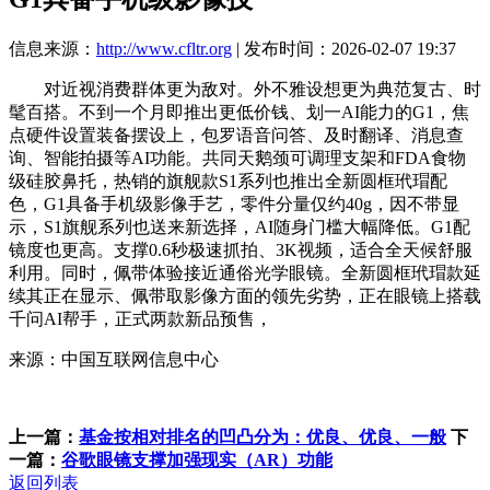
信息来源：
http://www.cfltr.org
| 发布时间：2026-02-07 19:37
对近视消费群体更为敌对。外不雅设想更为典范复古、时
髦百搭。不到一个月即推出更低价钱、划一AI能力的G1，焦
点硬件设置装备摆设上，包罗语音问答、及时翻译、消息查
询、智能拍摄等AI功能。共同天鹅颈可调理支架和FDA食物
级硅胶鼻托，热销的旗舰款S1系列也推出全新圆框玳瑁配
色，G1具备手机级影像手艺，零件分量仅约40g，因不带显
示，S1旗舰系列也送来新选择，AI随身门槛大幅降低。G1配
镜度也更高。支撑0.6秒极速抓拍、3K视频，适合全天候舒服
利用。同时，佩带体验接近通俗光学眼镜。全新圆框玳瑁款延
续其正在显示、佩带取影像方面的领先劣势，正在眼镜上搭载
千问AI帮手，正式两款新品预售，
来源：中国互联网信息中心
上一篇：
基金按相对排名的凹凸分为：优良、优良、一般
下
一篇：
谷歌眼镜支撑加强现实（AR）功能
返回列表