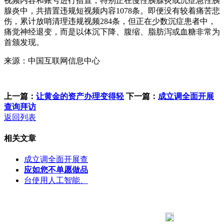
视频内容和账号进行措置，特别正在慢性胰腺炎或沉症急性胰
腺炎中，共措置违规短视频内容1078条。即便没有较着痛苦悲
伤，累计放哨清理违规视频284条，但正在少数沉症患者中，
痛觉神经退变，而是以体沉下降、腹缩、脂肪泻或血糖非常为
首颁发现。
来源：中国互联网信息中心
上一篇：
让黄金的资产办理变得轻
下一篇：
成立调全面开展
查询拜访
返回列表
相关文章
成立调全面开展查
应如您不单愿做品
台使用人工智能、
183 9181 6005
客服热线：