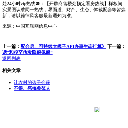
处24小时vip热线☎：【开辟商售楼处预定看房热线】样板间
实景图认准同一热线，界面道、财产、生态、体裁配套等皆焕
新，请以德律风客服最新通知为准。
来源：中国互联网信息中心
上一篇：
配合启、可持续大模子API办事生态打算》
下一篇：
话“和役至仇敌降服佩服”
返回列表
相关文章
让农村的孩子会获
不得、恶搞典范人
183 9181 6005
客服热线：
客服QQ：10014803 公司地址：陕西省咸阳市秦都区世纪大
道华宇双子星A座 法律顾问：陕西润丰律师事务所