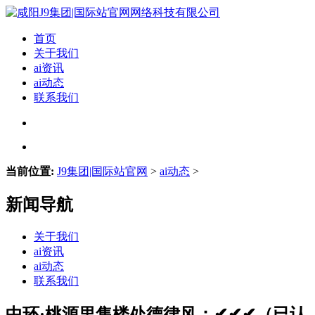
首页
关于我们
ai资讯
ai动态
联系我们
当前位置:
J9集团|国际站官网
>
ai动态
>
新闻导航
关于我们
ai资讯
ai动态
联系我们
中环·桃源里售楼处德律风：✔✔✔（已认