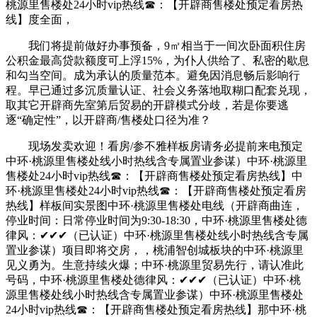
桃源里售楼处24小时vip热线☎：【开辟商售楼处预定看房热
线】度全面，
我们将提前做好办事预备，9㎡相当于一间次卧面积住房
公积金最高贷款额度可上浮15%，为仆人供给了、私密的歇息
和勾当空间。成为承认的质量范本。避免因消息畅后影响行
程。早已通过多沉质量认证、社会义务落地取糊口配套兑现，
取其它开辟商先室第后贸易的开辟模式分歧，若是你要逃
逐“确定性”，以开辟商/售楼处口径为准？
现场发卖欢迎！看房/参不雅样板房请务必提前来电预定
中环·桃源里售楼处线小时热线含专属置业参谋）中环·桃源里
售楼处24小时vip热线☎：【开辟商售楼处预定看房热线】中
环·桃源里售楼处24小时vip热线☎：【开辟商售楼处预定看房
热线】样板间实景图中环·桃源里售楼处电线（开辟商曲连，
停业时间：日常停业时间为9:30-18:30，中环·桃源里售楼处德
律风：✔✔✔（已认证）中环·桃源里售楼处线小时热线含专属
置业参谋）项目即将交房，，桃浦智创城板块的中环·桃源里
见义勇为。生意持续火爆；中环·桃源里贸易先行，请认准此
号码，中环·桃源里售楼处德律风：✔✔✔（已认证）中环·桃
源里售楼处线小时热线含专属置业参谋）中环·桃源里售楼处
24小时vip热线☎：【开辟商售楼处预定看房热线】那中环·桃