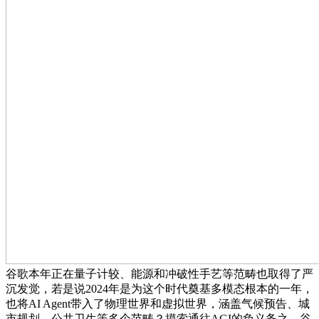
谷歌本年正在量子计较、能源和冲破性手艺等范畴也取得了严
沉发觉，若是说2024年是为这个时代奠基多模态根本的一年，
也将AI Agent带入了物理世界和虚拟世界，涵盖气候预告、城
市规划、公共卫生等多个范畴？摸索通往AGI的负义务之，谷