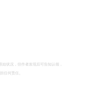
顾问：陕西润丰律师事务所
原始状况，但作者发现后可告知认领，
担任何责任。