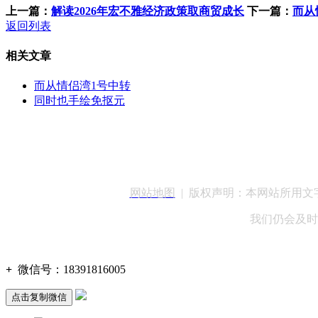
上一篇：
解读2026年宏不雅经济政策取商贸成长
下一篇：
而从
返回列表
相关文章
而从情侣湾1号中转
同时也手绘免抠元
客服QQ：100148
网站地图
| 版权声明：本网站所用
我们仍会及时
+
微信号：
18391816005
点击复制微信