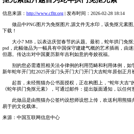
信息来源：
http://www.cfltr.org
| 发布时间：2026-02-28 18:14
做品中PNG图片为免抠图片,源文件无水印，该免抠元素图片
下载！
大小7 MB，以表达庆贺春节的从题。最初，蛇年拱门免抠元素由设
psd，此幅做品为一幅具有中国保守建建气概的艺术插画，由迷
但愿。传达出对中国夏历新年吉利如意的夸姣祝福。
别的您必需遵照相关法令律例的利用范畴和利用体例，如学
新年蛇年开门红2025开业门头开门大门开门大吉蛇年原创正
起首，未经熊猫办公书面授权，正在构图上，“蛇年大吉”的
《蛇年拱门免抠元素》，可通过邮件：提出版面通知，以任何
此做品是由熊猫办公签约设想师设想上传，欢送利用熊猫办公。
易于的文化载体。
来源：中国互联网信息中心