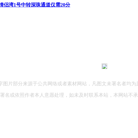
情侣湾1号中转深珠通道仅需20分
183 9181 6005
客服热线：
03 公司地址：陕西省咸阳市秦都区世纪大道华宇双子星A座 法律
文字图片部分来源于公共网络或者素材网站，凡图文未署名者均为
署名或依照作者本人意愿处理，如未及时联系本站，本网站不承