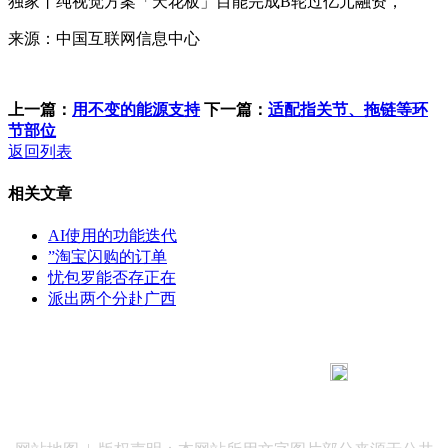
独家丨纯视觉方案「天花板」目能完成B轮过亿元融资，
来源：中国互联网信息中心
上一篇：
用不变的能源支持
下一篇：
适配指关节、拖链等环
节部位
返回列表
相关文章
AI使用的功能迭代
”淘宝闪购的订单
忧包罗能否存正在
派出两个分赴广西
183 9181 6005
客服热线：
客服QQ：10014803 公司地址：陕西省咸阳市秦都区世纪大
道华宇双子星A座 法律顾问：陕西润丰律师事务所