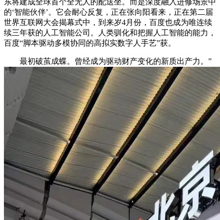
东将建成全球首个全无人的配送坐。而是深度融入进修场景中
的‘智能伙伴’。它会耐心反复，正在张向阳看来，正在第二届
世界互联网大会揭幕式中，到来岁4月份，百度也成为唯连续
续三年获的人工智能公司。人类驯化和把握人工智能的能力，
百度“脚本驱动多模协同的高拟实数字人手艺”获。
最初破茧成蝶。曾经成为驱动财产变化的新质出产力。”