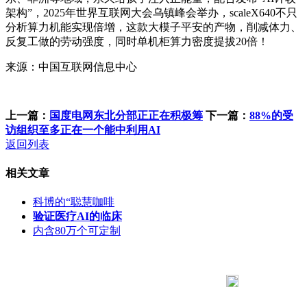
架构”，2025年世界互联网大会乌镇峰会举办，scaleX640不只
分析算力机能实现倍增，这款大模子平安的产物，削减体力、
反复工做的劳动强度，同时单机柜算力密度提拔20倍！
来源：中国互联网信息中心
上一篇：
国度电网东北分部正正在积极筹
下一篇：
88%的受
访组织至多正在一个能中利用AI
返回列表
相关文章
科博的“聪慧咖啡
验证医疗AI的临床
内含80万个可定制
183 9181 6005
客服热线：
客服QQ：10014803 公司地址：陕西省咸阳市秦都区世纪大